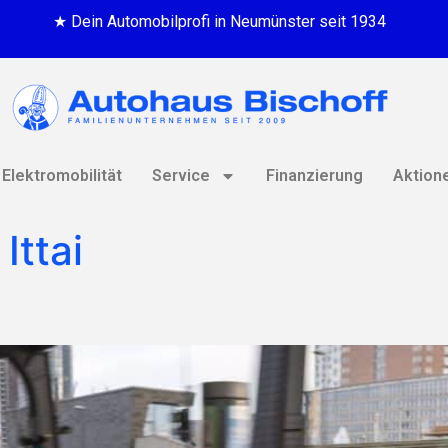
★ Dein Automobilprofi in Neumünster seit 1934
Elektromobilität
Service
Finanzierung
Aktion
Ittai