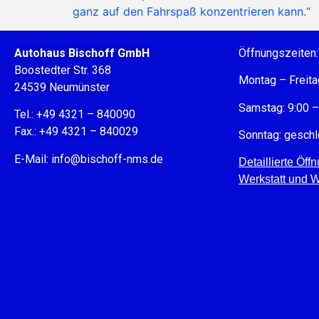
ganz auf den Fahrspaß konzentrieren kann.“
Autohaus Bischoff GmbH
Öffnungszeiten:
Boostedter Str. 368
Montag – Freita
24539 Neumünster
Samstag: 9:00 –
Tel.: +49 4321 – 840090
Fax.: +49 4321 – 840029
Sonntag: gesch
E-Mail:
info@bischoff-nms.de
Detaillierte Öff
Werkstatt und 