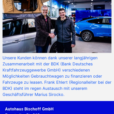
Unsere Kunden können dank unserer langjährigen
Zusammenarbeit mit der BDK (Bank Deutsches
Kraftfahrzeuggewerbe GmbH) verschiedenen
Möglichkeiten Gebrauchtwagen zu finanzieren oder
Fahrzeuge zu leasen. Frank Ehlert (Regionalleiter bei der
BDK) steht im regen Austausch mit unserem
Geschäftsführer Marius Sirocko.
Autohaus Bischoff GmbH