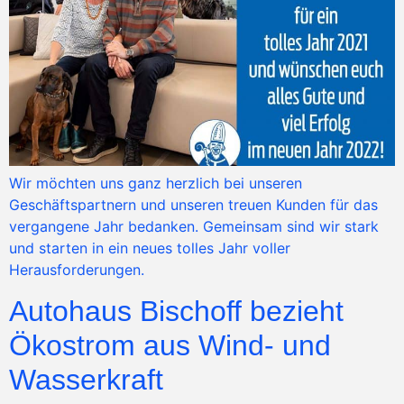
Wir möchten uns ganz herzlich bei unseren
Geschäftspartnern und unseren treuen Kunden für das
vergangene Jahr bedanken. Gemeinsam sind wir stark
und starten in ein neues tolles Jahr voller
Herausforderungen.
Autohaus Bischoff bezieht
Ökostrom aus Wind- und
Wasserkraft