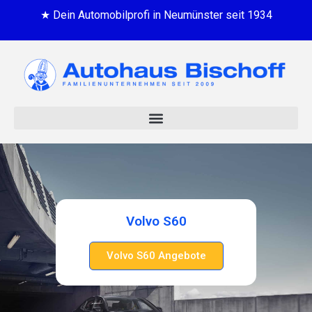
★ Dein Automobilprofi in Neumünster seit 1934
Volvo S60
Volvo S60 Angebote