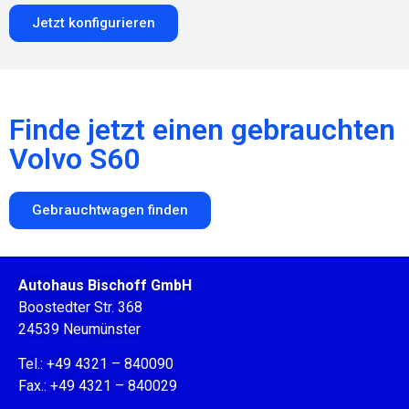
Jetzt konfigurieren
Finde jetzt einen gebrauchten
Volvo S60
Gebrauchtwagen finden
Autohaus Bischoff GmbH
Boostedter Str. 368
24539 Neumünster
Tel.: +49 4321 – 840090
Fax.: +49 4321 – 840029